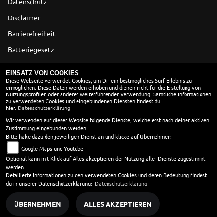
Datenschutz
Disclaimer
Barrierefreiheit
Batteriegesetz
Altölverordnung
EINSATZ VON COOKIES
Diese Webseite verwendet Cookies, um Dir ein bestmögliches Surf-Erlebnis zu
ermöglichen. Diese Daten werden erhoben und dienen nicht für die Erstellung von
ÖFFNUNGSZEITEN
Nutzungsprofilen oder anderer weiterführender Verwendung. Sämtliche Informationen
zu verwendeten Cookies und eingebundenen Diensten findest du
Montag:
09:00 - 12:00 und 13:00 - 18:00
hier:
Datenschutzerklärung
Dienstag:
09:00 - 12:00 und 13:00 - 18:00
Wir verwenden auf dieser Website folgende Dienste, welche erst nach deiner aktiven
Zustimmung eingebunden werden.
Mittwoch:
09:00 - 12:00 und 13:00 - 18:00
Bitte hake dazu den jeweiligen Dienst an und klicke auf Übernehmen:
Donnerstag:
09:00 - 12:00 und 13:00 - 18:00
Google Maps und Youtube
Freitag:
09:00 - 12:00 und 13:00 - 18:00
Optional kann mit Klick auf Alles akzeptieren der Nutzung aller Dienste zugestimmt
Samstag:
09:00 - 12:00
werden
Sonntag:
geschlossen
Detailierte Informationen zu den verwendeten Cookies und deren Bedeutung findest
du in unserer Datenschutzerklärung:
Datenschutzerklärung
ÜBERNEHMEN
ALLES AKZEPTIEREN