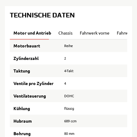
TECHNISCHE DATEN
Motor und Antrieb
Chassis
Fahrwerk vorne
Fahrwerk 
Motorbauart
Reihe
Zylinderzahl
2
Taktung
4-Takt
Ventile pro Zylinder
4
Ventilsteuerung
DOHC
Kühlung
flüssig
Hubraum
689 ccm
Bohrung
80 mm