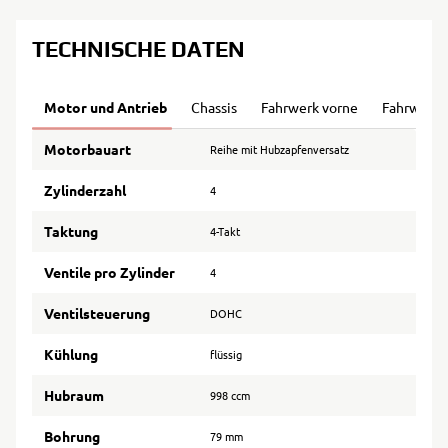
TECHNISCHE DATEN
Motor und Antrieb
Chassis
Fahrwerk vorne
Fahrwerk 
Motorbauart
Reihe mit Hubzapfenversatz
Zylinderzahl
4
Taktung
4-Takt
Ventile pro Zylinder
4
Ventilsteuerung
DOHC
Kühlung
flüssig
Hubraum
998 ccm
Bohrung
79 mm