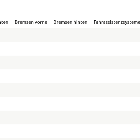
nten
Bremsen vorne
Bremsen hinten
Fahrassistenzsystem