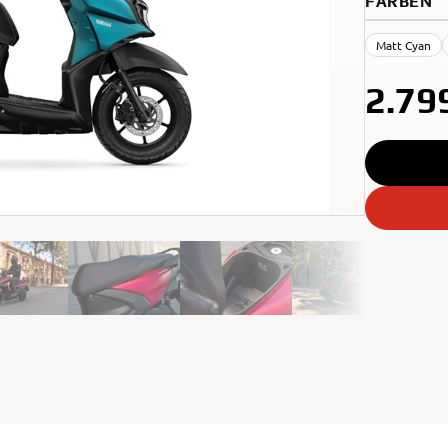
FARBEN
Matt Cyan
2.79