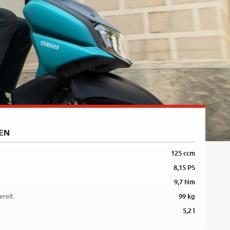
5R
EN
125 ccm
8,15 PS
9,7 Nm
ereit
99 kg
5,2 l