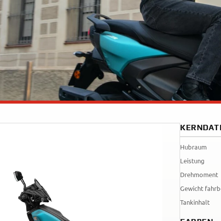
Tenere
WR12
700
World
Raid
KERNDAT
Hubraum
Leistung
Drehmoment
Gewicht fahrb
Tankinhalt