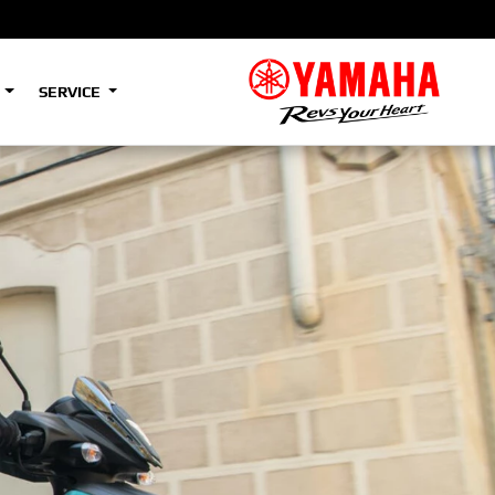
S
SERVICE
A2
e
Tenere
700
)
(Low)
35kW
A2
e
Tenere
700
Rally
35kW