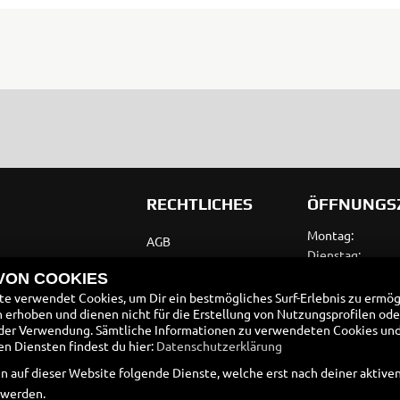
RECHTLICHES
ÖFFNUNGS
Montag:
AGB
Dienstag:
Impressum
Mittwoch:
 VON COOKIES
Donnerstag:
e verwendet Cookies, um Dir ein bestmögliches Surf-Erlebnis zu ermög
Datenschutz
Freitag:
erhoben und dienen nicht für die Erstellung von Nutzungsprofilen ode
Disclaimer
der Verwendung. Sämtliche Informationen zu verwendeten Cookies un
Samstag:
 Diensten findest du hier:
Datenschutzerklärung
Sonntag:
Barrierefreiheit
n auf dieser Website folgende Dienste, welche erst nach deiner aktiv
Batteriegesetz
 werden.