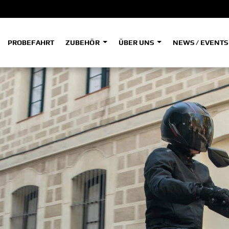
PROBEFAHRT
ZUBEHÖR
ÜBER UNS
NEWS / EVENT
ADVENTURE
A
A
HYPER NAKED
SPORT HERITAGE
Tenere
Tener
700
700
(Low
SPORT TOURING
SUPERSPORT
A2
A
Tenere
Tener
700
700
35kW
Rally
A
A1